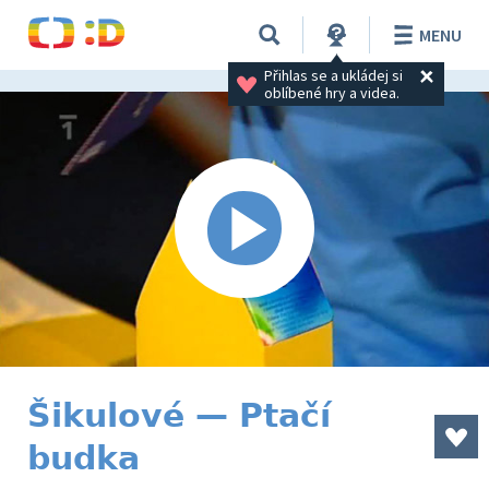
MENU
Přihlas se a ukládej si 
oblíbené hry a videa.
Šikulové — Ptačí
budka