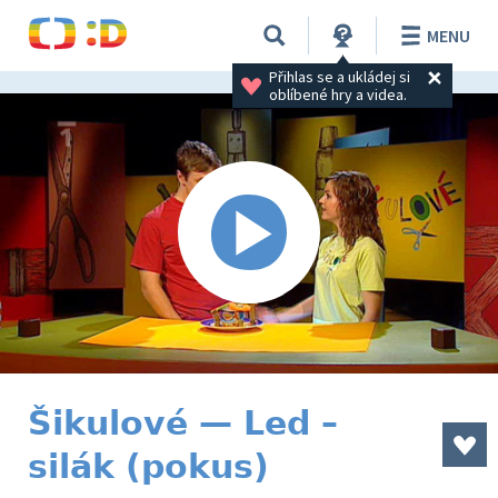
MENU
Přihlas se a ukládej si 
oblíbené hry a videa.
Šikulové — Led –
silák (pokus)