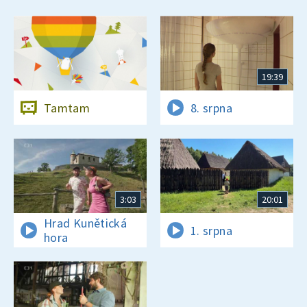
19:39
Tamtam
8. srpna
3:03
20:01
Hrad Kunětická
1. srpna
hora