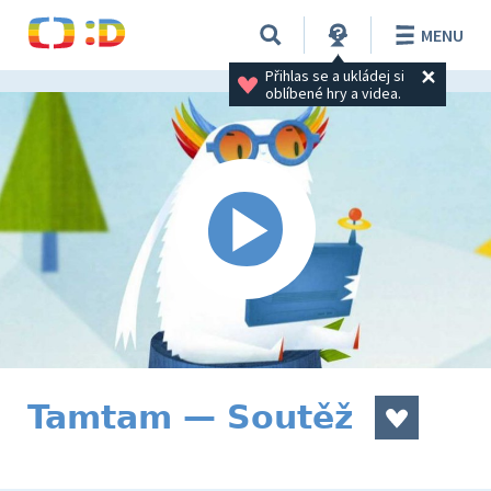
MENU
Přihlas se a ukládej si 
oblíbené hry a videa.
Tamtam — Soutěž