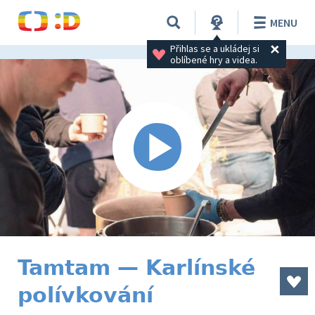
MENU
Přihlas se a ukládej si 
oblíbené hry a videa.
Tamtam — Karlínské
polívkování