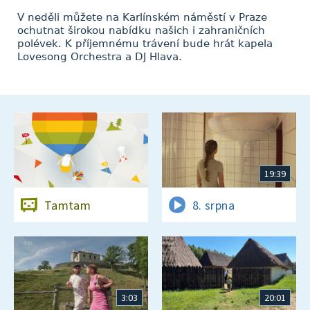
V neděli můžete na Karlínském náměstí v Praze
ochutnat širokou nabídku našich i zahraničních
polévek. K příjemnému trávení bude hrát kapela
Lovesong Orchestra a DJ Hlava.
19:39
Tamtam
8. srpna
3:03
20:01