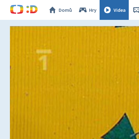
Domů
Hry
Videa