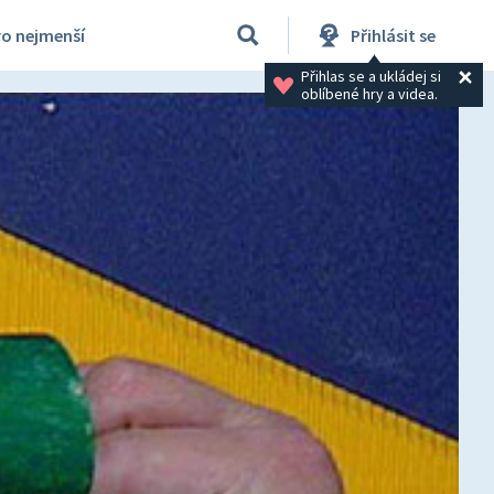
ro nejmenší
Přihlásit se
Přihlas se a ukládej si 
oblíbené hry a videa.