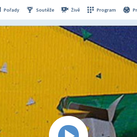
Pořady
Soutěže
Živě
Program
P