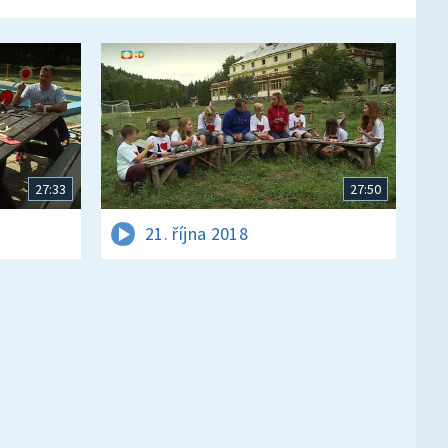
27:33
27:50
21. října 2018