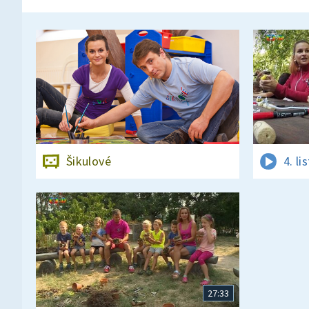
Šikulové
4. l
27:33