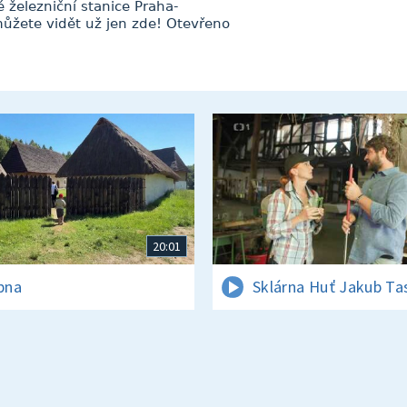
železniční stanice Praha-
 můžete vidět už jen zde! Otevřeno
20:01
rpna
Sklárna Huť Jakub Ta