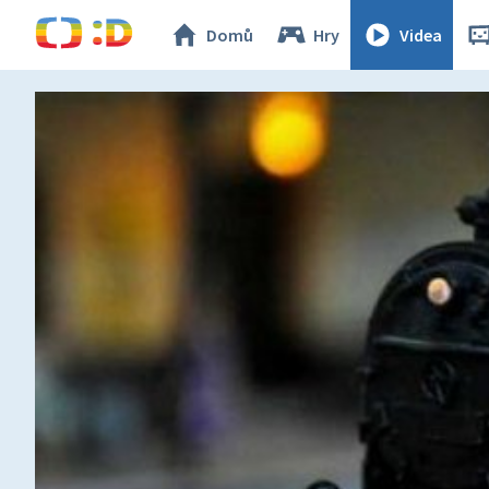
Domů
Hry
Videa