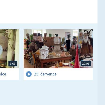
3:03
20:03
sice
25. července