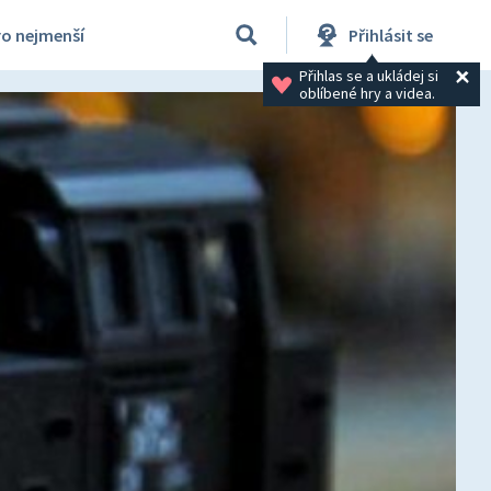
ro nejmenší
Přihlásit se
Přihlas se a ukládej si 
oblíbené hry a videa.