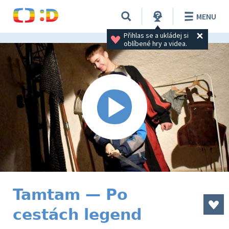
MENU
Přihlas se a ukládej si 
oblíbené hry a videa.
Tamtam — Po
cestách legend