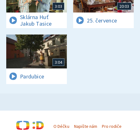
3:03
20:03
Sklárna Huť
25. července
Jakub Tasice
3:04
Pardubice
O Déčku
Napište nám
Pro rodiče