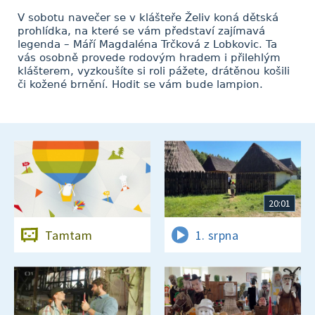
V sobotu navečer se v klášteře Želiv koná dětská
prohlídka, na které se vám představí zajímavá
legenda – Máří Magdaléna Trčková z Lobkovic. Ta
vás osobně provede rodovým hradem i přilehlým
klášterem, vyzkoušíte si roli pážete, drátěnou košili
či kožené brnění. Hodit se vám bude lampion.
20:01
Tamtam
1. srpna