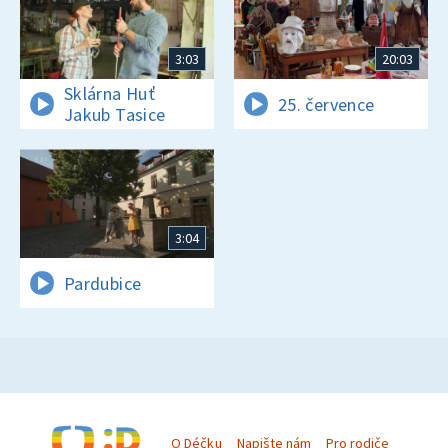
3:03
20:03
Sklárna Huť
25. července
Jakub Tasice
3:04
Pardubice
O Déčku
Napište nám
Pro rodiče