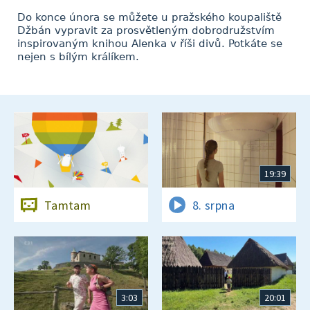
Do konce února se můžete u pražského koupaliště
Džbán vypravit za prosvětleným dobrodružstvím
inspirovaným knihou Alenka v říši divů. Potkáte se
nejen s bílým králíkem.
19:39
Tamtam
8. srpna
3:03
20:01