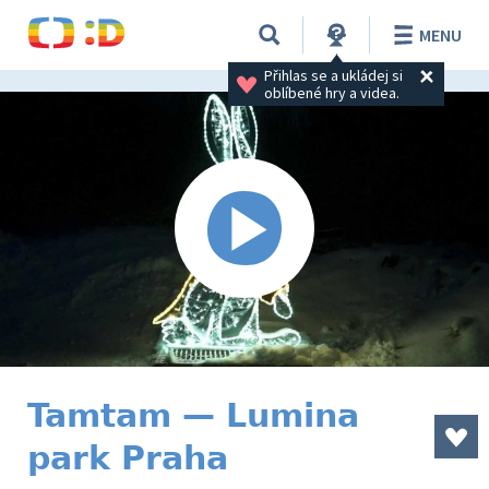
MENU
Přihlas se a ukládej si 
oblíbené hry a videa.
Tamtam — Lumina
park Praha