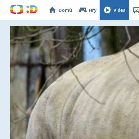
Domů
Hry
Videa