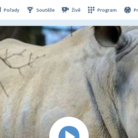
Pořady
Soutěže
Živě
Program
P