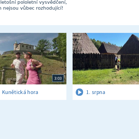
letošní pololetní vysvědčení,
 nejsou vůbec rozhodující!
3:03
 Kunětická hora
1. srpna