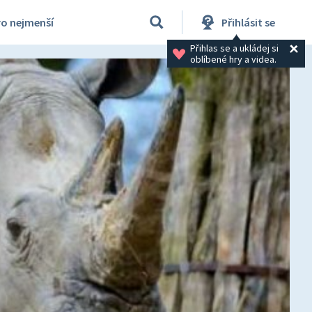
ro nejmenší
Přihlásit se
Přihlas se a ukládej si 
oblíbené hry a videa.