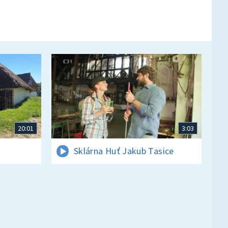
20:01
3:03
Sklárna Huť Jakub Tasice