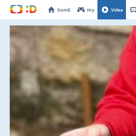
Domů
Hry
Videa