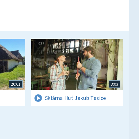
20:01
3:03
Sklárna Huť Jakub Tasice