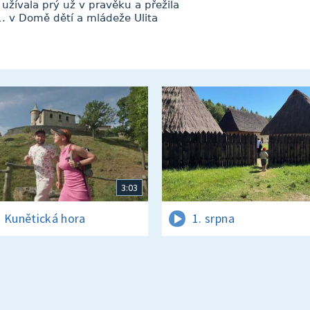
 užívala prý už v pravěku a přežila
1. v Domě dětí a mládeže Ulita
3:03
 Kunětická hora
1. srpna