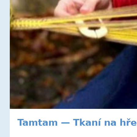
Tamtam — Tkaní na hř