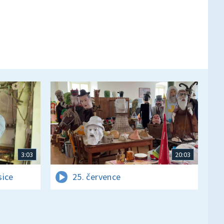
3:03
20:03
sice
25. července