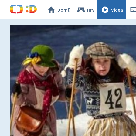
Domů
Hry
Videa