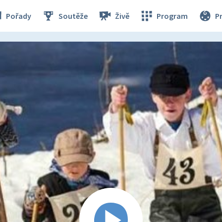
Pořady
Soutěže
Živě
Program
P