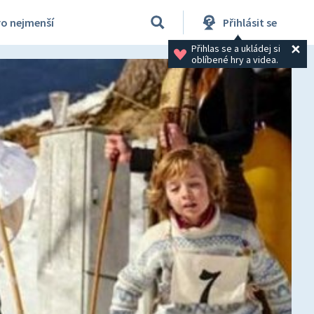
ro nejmenší
Přihlásit se
Přihlas se a ukládej si 
oblíbené hry a videa.