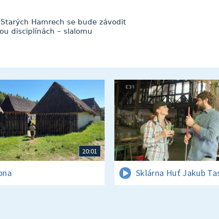
Ve Starých Hamrech se bude závodit
ou disciplínách – slalomu
20:01
rpna
Sklárna Huť Jakub Ta