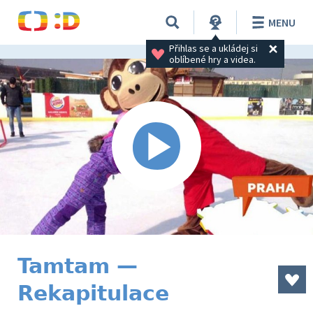
MENU
Přihlas se a ukládej si 
oblíbené hry a videa.
Tamtam —
Rekapitulace