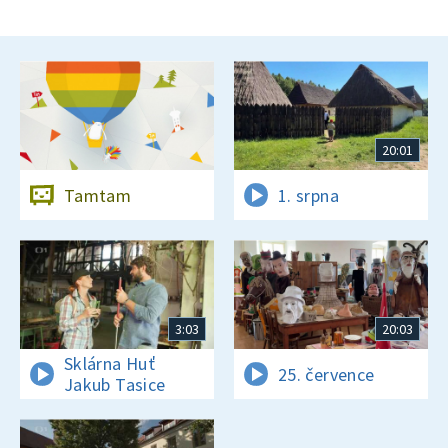
20:01
Tamtam
1. srpna
3:03
20:03
Sklárna Huť
25. července
Jakub Tasice