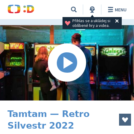
MENU
Přihlas se a ukládej si 
oblíbené hry a videa.
Tamtam — Retro
Silvestr 2022