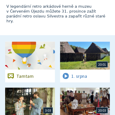
V legendární retro arkádové herně a muzeu
v Červeném Újezdu můžete 31. prosince zažít
parádní retro oslavu Silvestra a zapařit různé staré
hry.
20:01
Tamtam
1. srpna
3:03
20:03