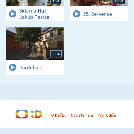
3:03
20:03
Sklárna Huť
25. července
Jakub Tasice
3:04
Pardubice
O Déčku
Napište nám
Pro rodiče
© Česká televize 1996–2026
O cookies na Déčku