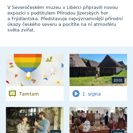
V Severočeském muzeu v Liberci připravili novou
expozici s podtitulem Přírodou Jizerských hor
a Frýdlantska. Představuje nejvýznamnější přírodní
úkazy českého severu a pocítíte na ní atmosféru
světa zvířat.
20:01
Tamtam
1. srpna