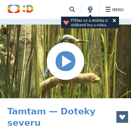
MENU
Přihlas se a ukládej si 
oblíbené hry a videa.
Tamtam — Doteky
severu