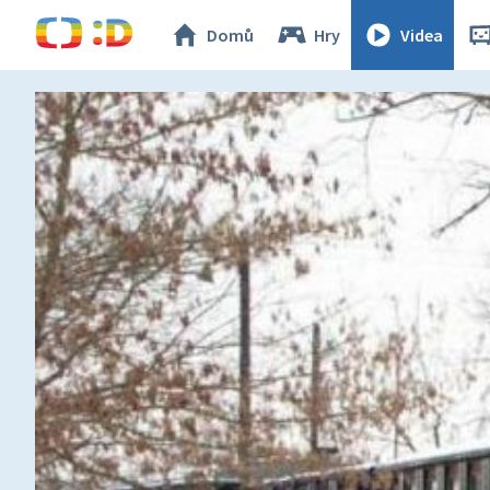
Domů
Hry
Videa