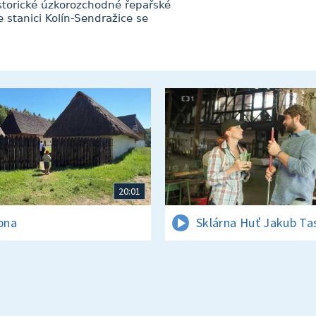
istorické úzkorozchodné řepařské
stanici Kolín-Sendražice se
20:01
rpna
Sklárna Huť Jakub Ta