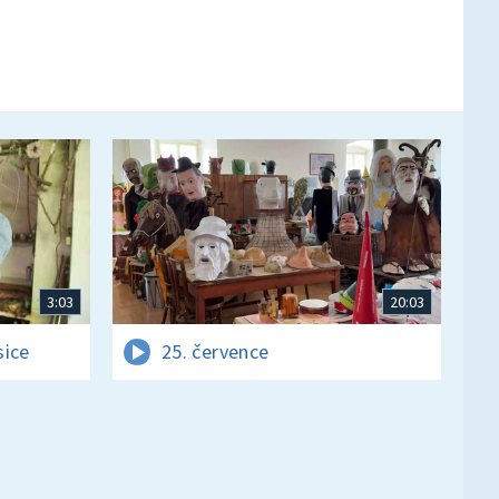
3:03
20:03
sice
25. července