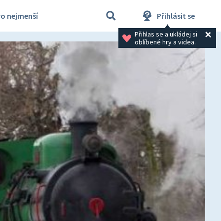
ro nejmenší
Přihlásit se
Přihlas se a ukládej si 
oblíbené hry a videa.