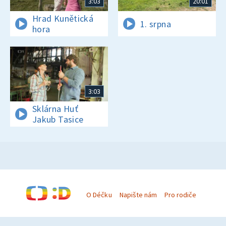
3:03
20:01
Hrad Kunětická
1. srpna
hora
3:03
Sklárna Huť
Jakub Tasice
O Déčku
Napište nám
Pro rodiče
© Česká televize 1996–2026
O cookies na Déčku