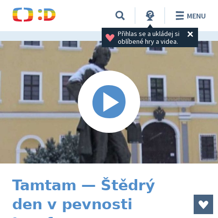
MENU
Přihlas se a ukládej si 
oblíbené hry a videa.
Tamtam — Štědrý
den v pevnosti