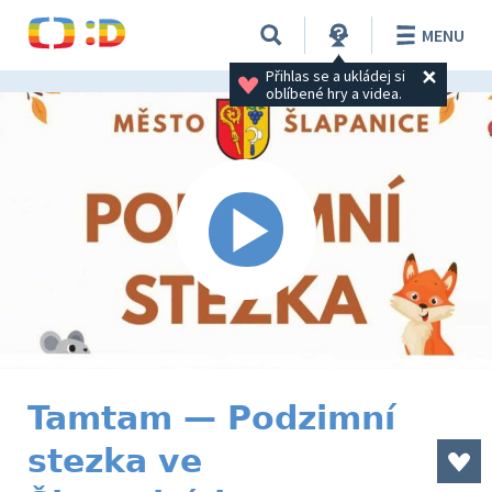
MENU
Přihlas se a ukládej si 
oblíbené hry a videa.
Tamtam — Podzimní
stezka ve