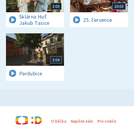
3:03
20:03
Sklárna Huť
25. července
Jakub Tasice
3:04
Pardubice
O Déčku
Napište nám
Pro rodiče