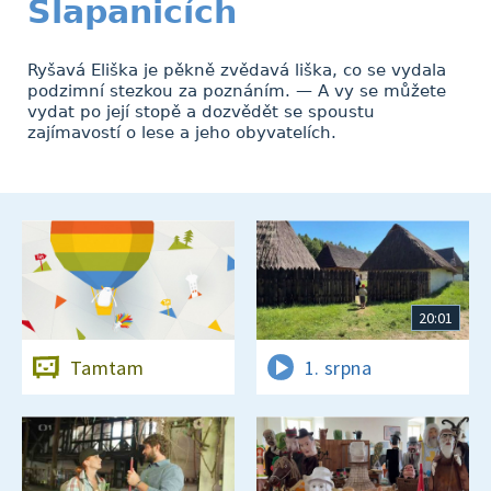
Šlapanicích
Ryšavá Eliška je pěkně zvědavá liška, co se vydala
podzimní stezkou za poznáním. — A vy se můžete
vydat po její stopě a dozvědět se spoustu
zajímavostí o lese a jeho obyvatelích.
20:01
Tamtam
1. srpna