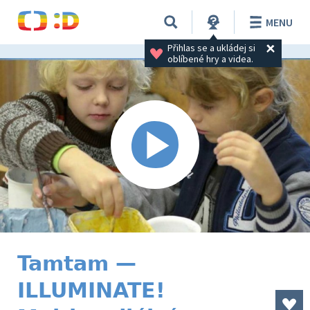
MENU
Přihlas se a ukládej si 
oblíbené hry a videa.
Tamtam —
ILLUMINATE!