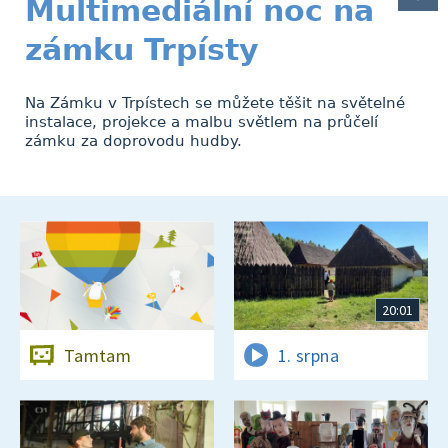
Multimediální noc na
zámku Trpísty
Na Zámku v Trpístech se můžete těšit na světelné
instalace, projekce a malbu světlem na průčelí
zámku za doprovodu hudby.
20:01
Tamtam
1. srpna