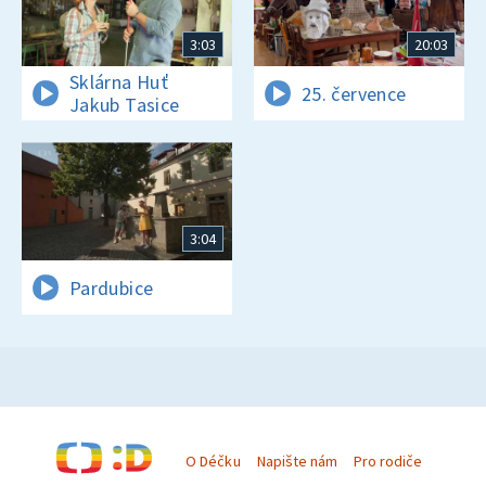
3:03
20:03
Sklárna Huť
25. července
Jakub Tasice
3:04
Pardubice
O Déčku
Napište nám
Pro rodiče