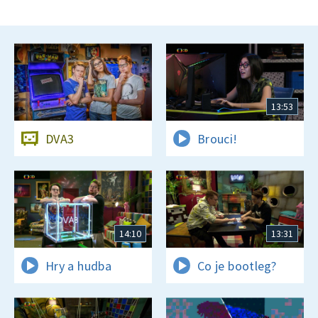
13:53
DVA3
Brouci!
14:10
13:31
Hry a hudba
Co je bootleg?