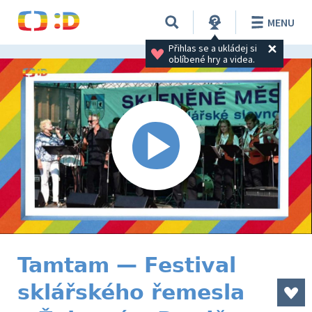
MENU
Přihlas se a ukládej si 
oblíbené hry a videa.
Tamtam — Festival
sklářského řemesla