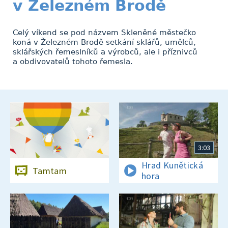
v Železném Brodě
Celý víkend se pod názvem Skleněné městečko
koná v Železném Brodě setkání sklářů, umělců,
sklářských řemeslníků a výrobců, ale i příznivců
a obdivovatelů tohoto řemesla.
3:03
Hrad Kunětická
Tamtam
hora