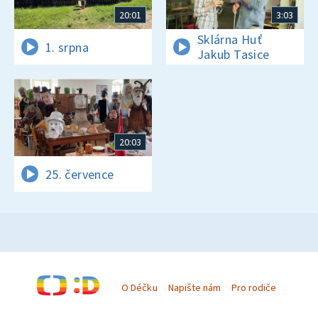
20:01
3:03
Sklárna Huť
1. srpna
Jakub Tasice
20:03
25. července
O Déčku
Napište nám
Pro rodiče