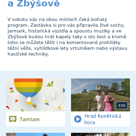
a Zbýšově
V sobotu vás na obou místech čeká bohatý
program. Zastávka si pro vás připravila živé sochy,
jarmark, historická vozidla a spoustu muziky a ve
Zbýšově budou hrát kapely taky o sto šest a kromě
toho se můžete těšit i na komentované prohlídky
těžní věže, vyhlídkové lety vrtulníkem nebo výstavu
hasičské techniky.
3:03
Hrad Kunětická
Tamtam
hora