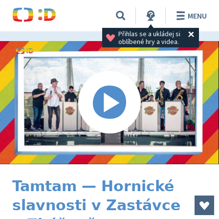
MENU
Přihlas se a ukládej si 
oblíbené hry a videa.
Tamtam — Hornické
slavnosti v Zastávce