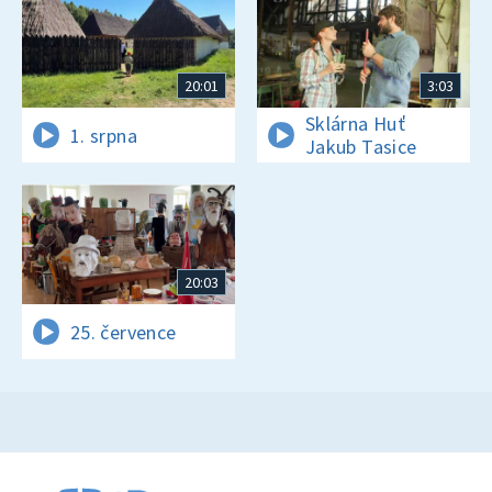
20:01
3:03
Sklárna Huť
1. srpna
Jakub Tasice
20:03
25. července