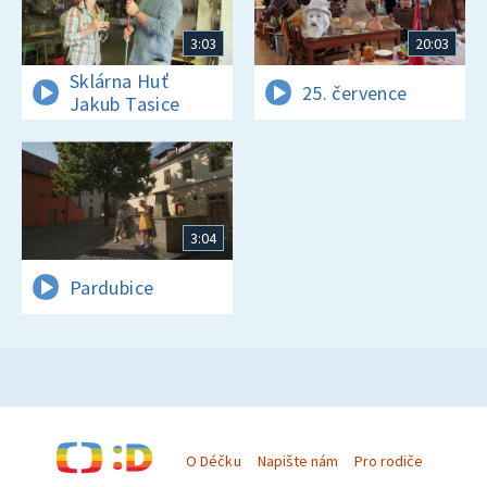
3:03
20:03
Sklárna Huť
25. července
Jakub Tasice
3:04
Pardubice
O Déčku
Napište nám
Pro rodiče