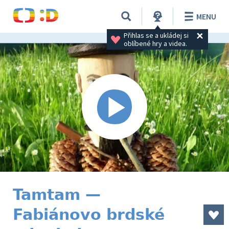
MENU
Přihlas se a ukládej si 
oblíbené hry a videa.
Tamtam —
Fabiánovo brdské