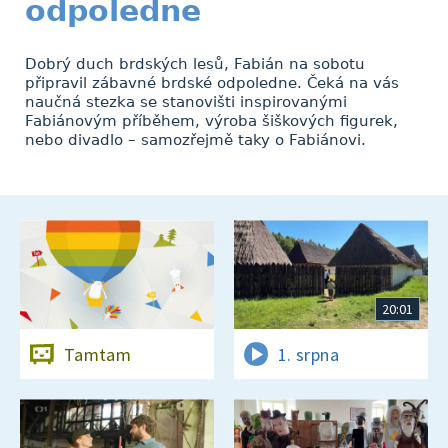
odpoledne
Dobrý duch brdských lesů, Fabián na sobotu
připravil zábavné brdské odpoledne. Čeká na vás
naučná stezka se stanovišti inspirovanými
Fabiánovým příběhem, výroba šiškových figurek,
nebo divadlo – samozřejmě taky o Fabiánovi.
20:01
Tamtam
1. srpna