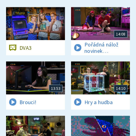
14:08
Pořádná nálož
DVA3
novinek
a zajímavostí
13:53
14:10
Brouci!
Hry a hudba