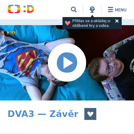
MENU
Přihlas se a ukládej si 
oblíbené hry a videa.
DVA3 — Závěr