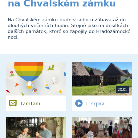
na Chvalském zámku
Na Chvalském zámku bude v sobotu zábava až do
dlouhých večerních hodin. Stejně jako na desítkách
dalších památek, které se zapojily do Hradozámecké
noci.
20:01
Tamtam
1. srpna