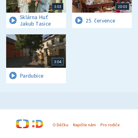
3:03
20:03
Sklárna Huť
25. července
Jakub Tasice
3:04
Pardubice
O Déčku
Napište nám
Pro rodiče