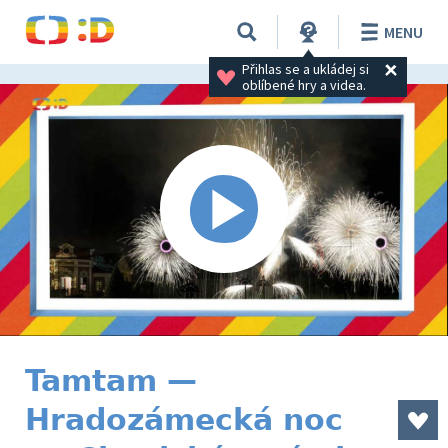
MENU
Přihlas se a ukládej si 
oblíbené hry a videa.
Tamtam —
Hradozámecká noc