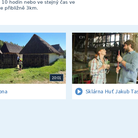
 10 hodin nebo ve stejný čas ve
te přibližně 3km.
20:01
rpna
Sklárna Huť Jakub Ta