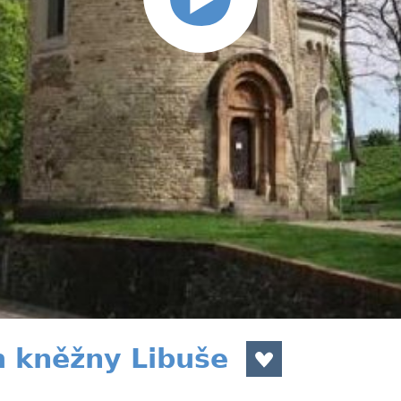
 kněžny Libuše