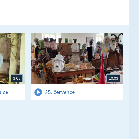
3:03
20:03
sice
25. července