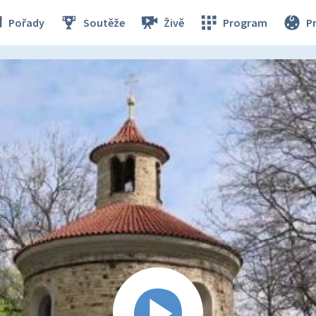
Pořady
Soutěže
Živě
Program
P