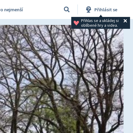
ro nejmenší
Přihlásit se
Přihlas se a ukládej si 
oblíbené hry a videa.