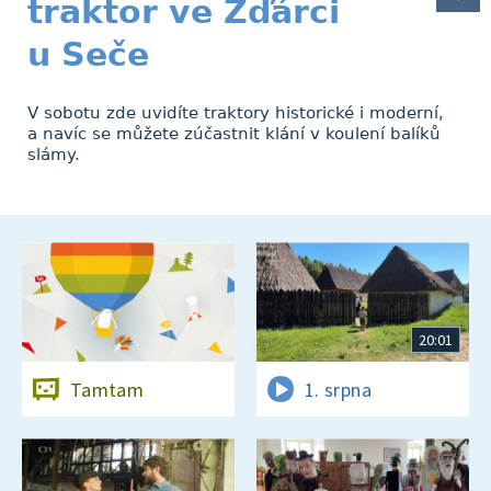
traktor ve Žďárci
u Seče
V sobotu zde uvidíte traktory historické i moderní,
a navíc se můžete zúčastnit klání v koulení balíků
slámy.
20:01
Tamtam
1. srpna