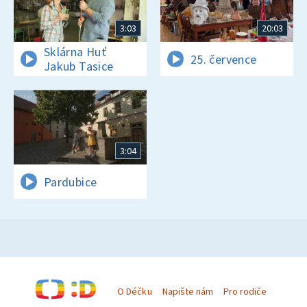
3:03
20:03
Sklárna Huť
25. července
Jakub Tasice
3:04
Pardubice
O Déčku
Napište nám
Pro rodiče