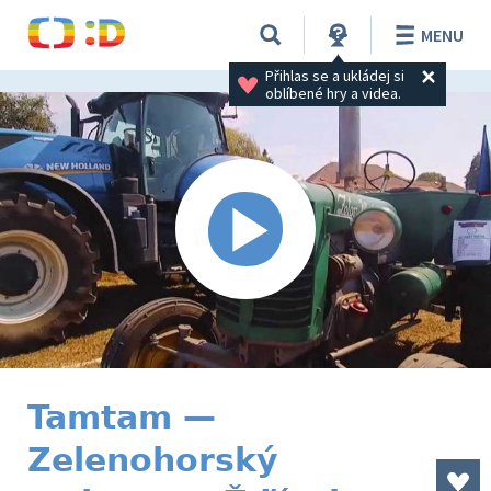
MENU
Přihlas se a ukládej si 
oblíbené hry a videa.
Tamtam —
Zelenohorský