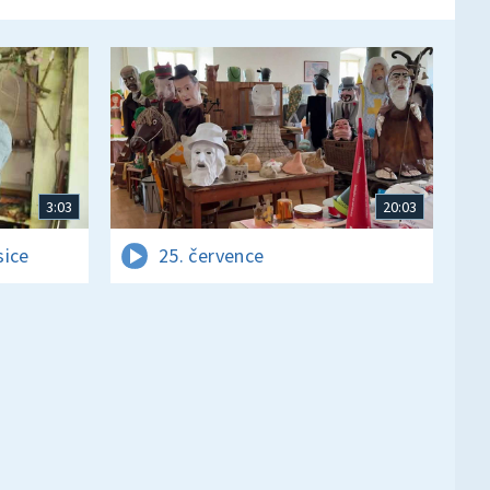
3:03
20:03
sice
25. července