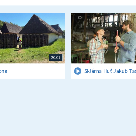
20:01
rpna
Sklárna Huť Jakub Ta