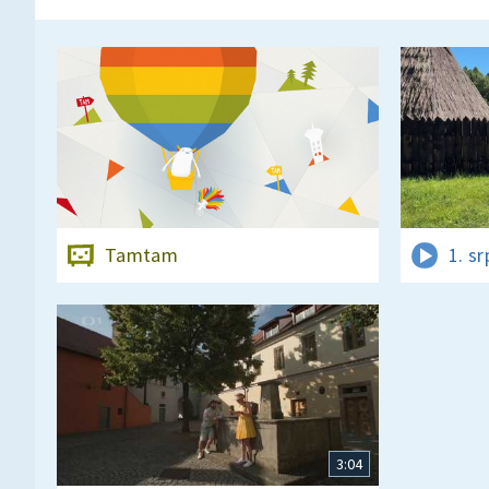
Tamtam
1. s
3:04