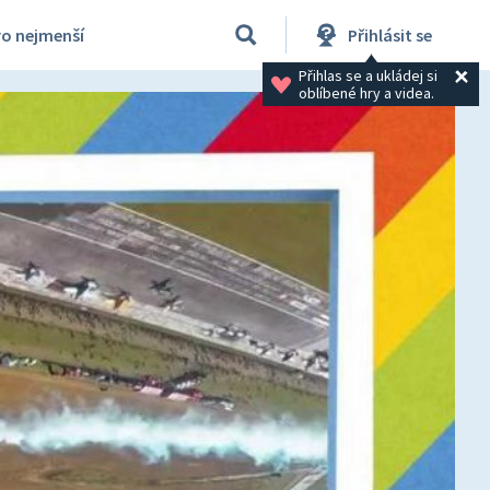
ro nejmenší
Přihlásit se
Přihlas se a ukládej si 
oblíbené hry a videa.