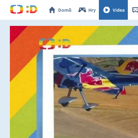
Domů
Hry
Videa