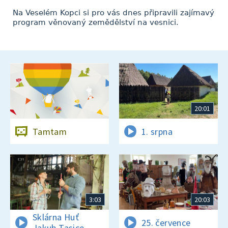
Na Veselém Kopci si pro vás dnes připravili zajímavý
program věnovaný zemědělství na vesnici.
20:01
Tamtam
1. srpna
3:03
20:03
Sklárna Huť
25. července
Jakub Tasice