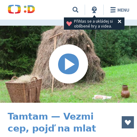
MENU
Přihlas se a ukládej si 
oblíbené hry a videa.
Tamtam — Vezmi
cep, pojď na mlat