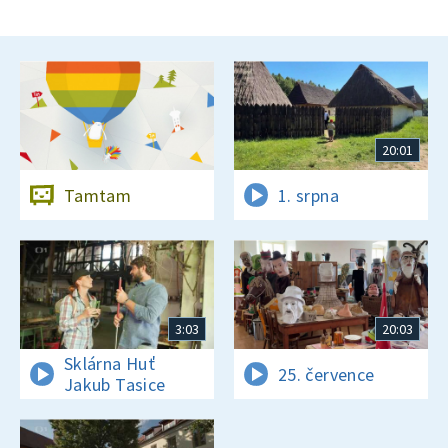
20:01
Tamtam
1. srpna
3:03
20:03
Sklárna Huť
25. července
Jakub Tasice