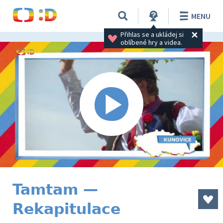
MENU
Přihlas se a ukládej si 
oblíbené hry a videa.
Tamtam —
Rekapitulace