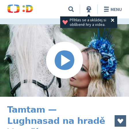
MENU
Přihlas se a ukládej si 
oblíbené hry a videa.
Tamtam —
Lughnasad na hradě