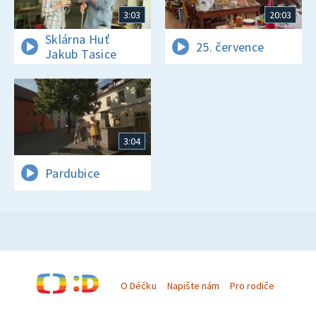
3:03
20:03
Sklárna Huť
25. července
Jakub Tasice
3:04
Pardubice
O Déčku
Napište nám
Pro rodiče