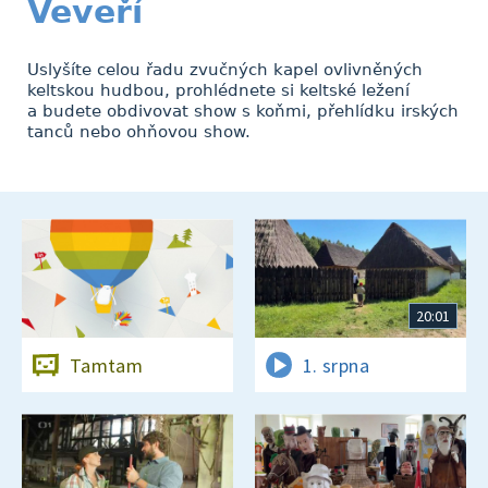
Veveří
Uslyšíte celou řadu zvučných kapel ovlivněných
keltskou hudbou, prohlédnete si keltské ležení
a budete obdivovat show s koňmi, přehlídku irských
tanců nebo ohňovou show.
20:01
Tamtam
1. srpna