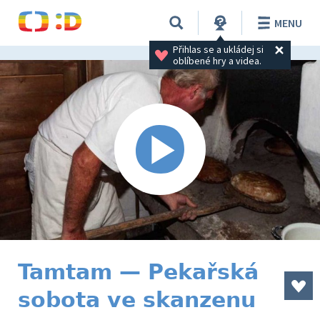
MENU
Přihlas se a ukládej si 
oblíbené hry a videa.
Tamtam — Pekařská
sobota ve skanzenu