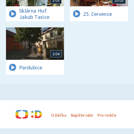
3:03
20:03
Sklárna Huť
25. července
Jakub Tasice
3:04
Pardubice
O Déčku
Napište nám
Pro rodiče
© Česká televize 1996–2026
O cookies na Déčku