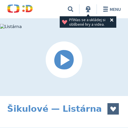
MENU
Přihlas se a ukládej si 
oblíbené hry a videa.
Šikulové — Listárna