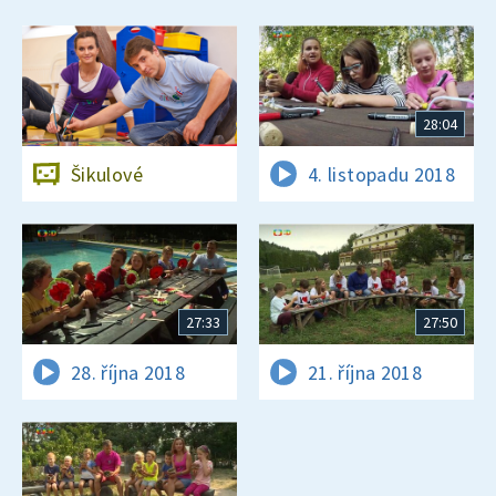
28:04
Šikulové
4. listopadu 2018
27:33
27:50
28. října 2018
21. října 2018