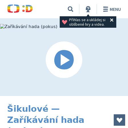
MENU
Přihlas se a ukládej si 
oblíbené hry a videa.
Šikulové —
Zaříkávání hada