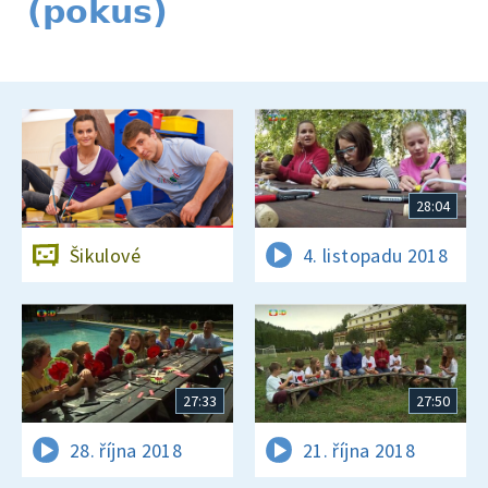
(pokus)
28:04
Šikulové
4. listopadu 2018
27:33
27:50
28. října 2018
21. října 2018