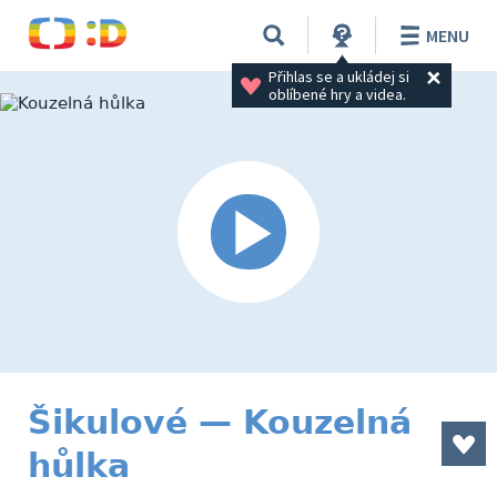
MENU
Přihlas se a ukládej si 
oblíbené hry a videa.
Šikulové — Kouzelná
hůlka