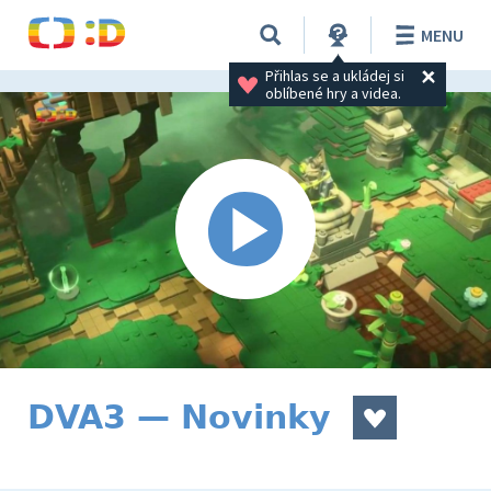
MENU
Přihlas se a ukládej si 
oblíbené hry a videa.
DVA3 — Novinky