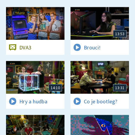
13:53
DVA3
Brouci!
14:10
13:31
Hry a hudba
Co je bootleg?