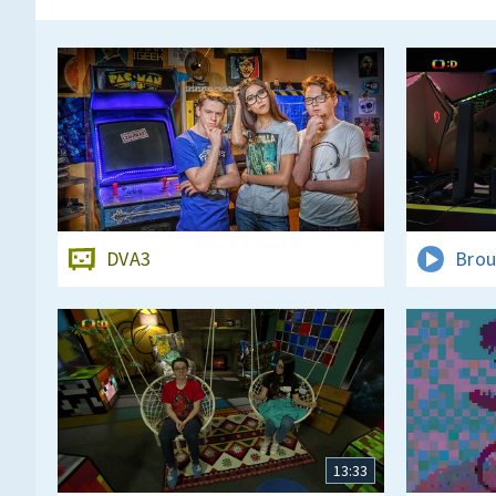
DVA3
Brou
13:33