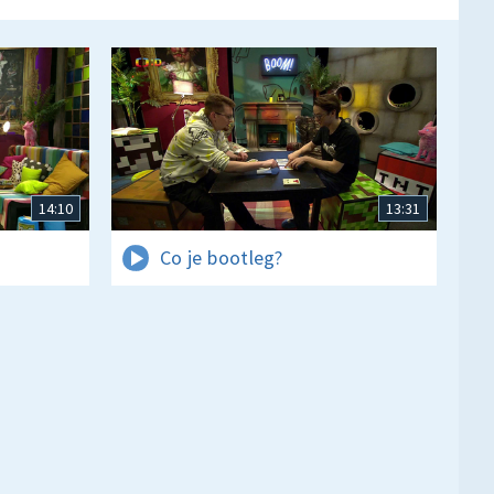
14:10
13:31
Co je bootleg?