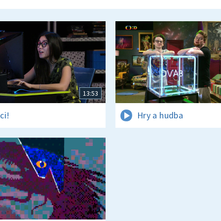
13:53
ci!
Hry a hudba