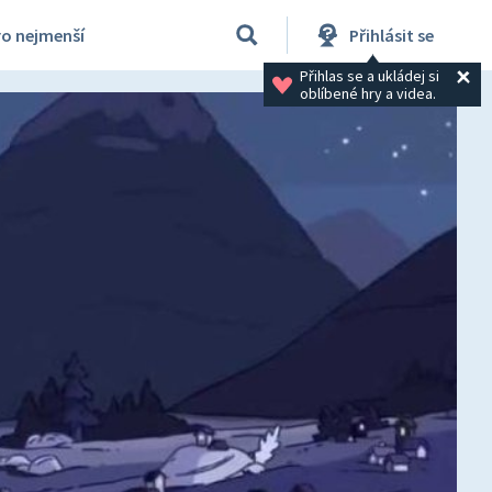
ro nejmenší
Přihlásit se
Přihlas se a ukládej si 
oblíbené hry a videa.