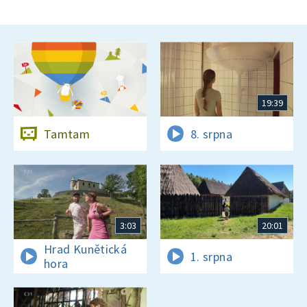
19:39
Tamtam
8. srpna
3:03
20:01
Hrad Kunětická
1. srpna
hora