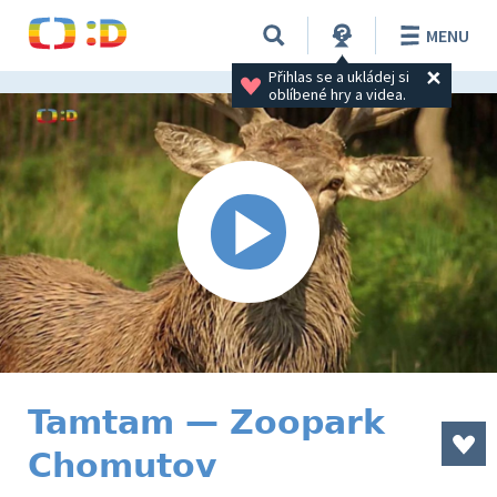
MENU
Přihlas se a ukládej si 
oblíbené hry a videa.
Tamtam — Zoopark
Chomutov