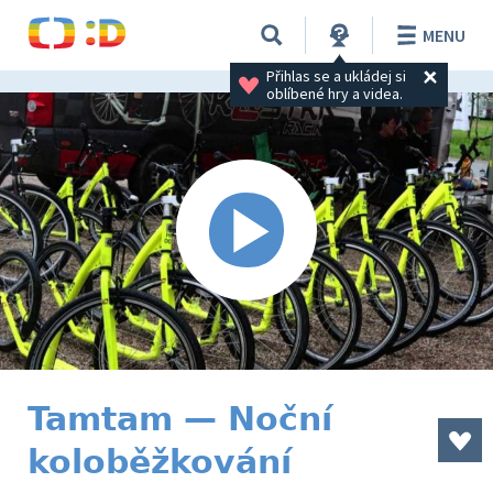
MENU
Přihlas se a ukládej si 
oblíbené hry a videa.
Tamtam — Noční
koloběžkování