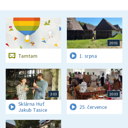
20:01
Tamtam
1. srpna
3:03
20:03
Sklárna Huť
25. července
Jakub Tasice