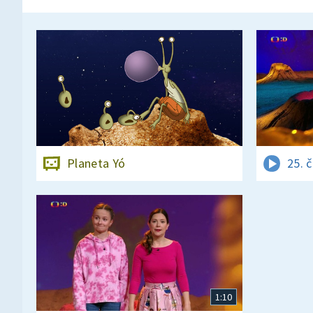
Planeta Yó
25. 
1:10