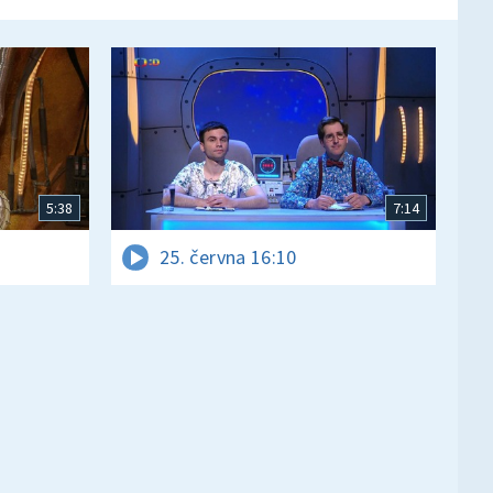
5:38
7:14
25. června 16:10