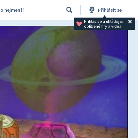
ro nejmenší
Přihlásit se
Přihlas se a ukládej si 
oblíbené hry a videa.