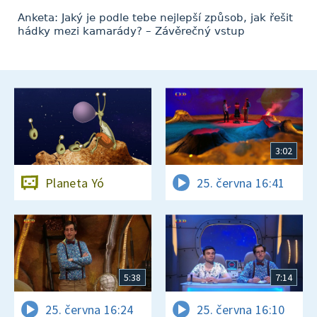
Anketa: Jaký je podle tebe nejlepší způsob, jak řešit
hádky mezi kamarády? – Závěrečný vstup
3:02
Planeta Yó
25. června 16:41
5:38
7:14
25. června 16:24
25. června 16:10