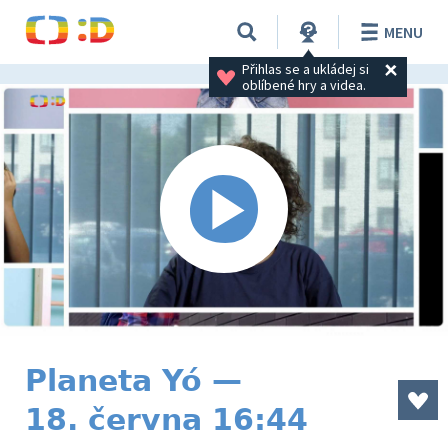
MENU
Přihlas se a ukládej si 
oblíbené hry a videa.
Planeta Yó —
18. června 16:44