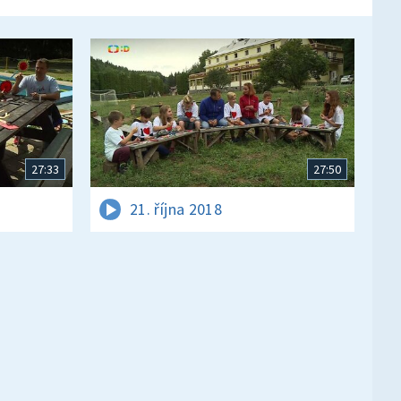
27:33
27:50
21. října 2018