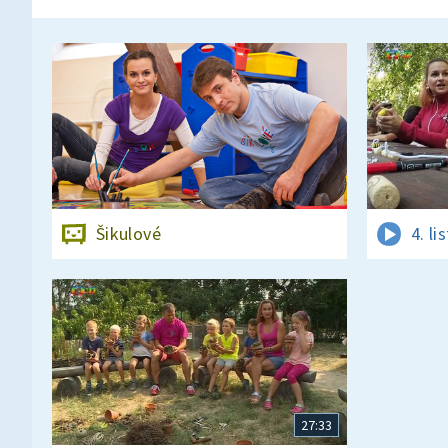
Šikulové
4. l
27:33