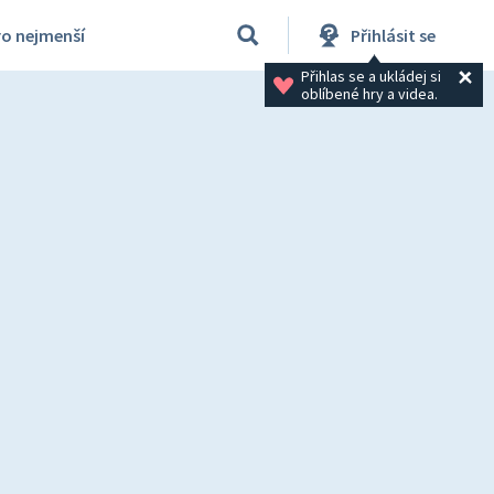
ro nejmenší
Přihlásit se
Přihlas se a ukládej si 
oblíbené hry a videa.