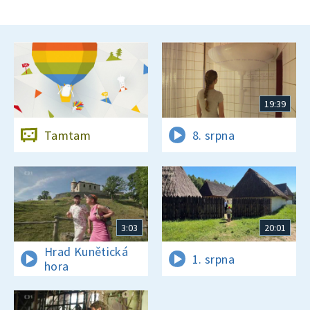
19:39
Tamtam
8. srpna
3:03
20:01
Hrad Kunětická
1. srpna
hora