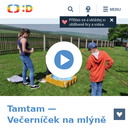
MENU
Přihlas se a ukládej si 
oblíbené hry a videa.
Tamtam —
Večerníček na mlýně