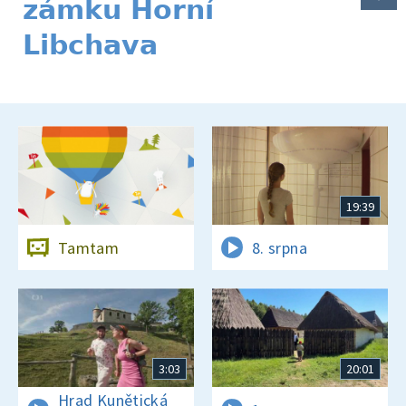
zámku Horní
Libchava
19:39
Tamtam
8. srpna
3:03
20:01
Hrad Kunětická