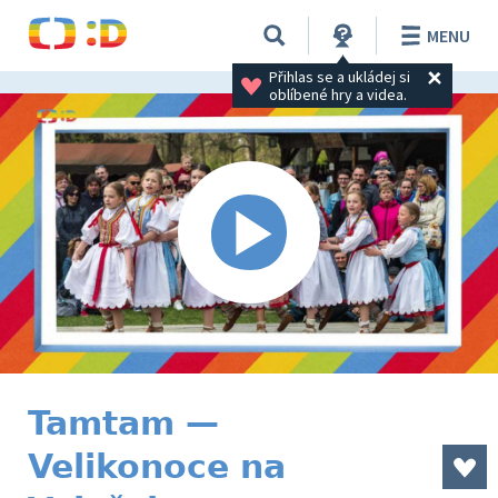
MENU
Přihlas se a ukládej si 
oblíbené hry a videa.
Tamtam —
Velikonoce na