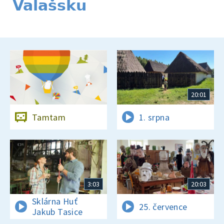
Valašsku
20:01
Tamtam
1. srpna
3:03
20:03
Sklárna Huť
25. července
Jakub Tasice