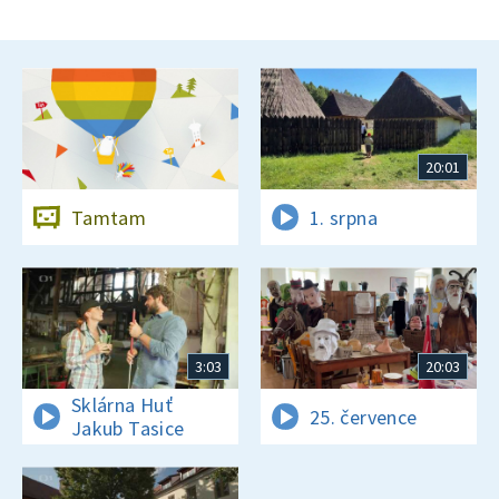
20:01
Tamtam
1. srpna
3:03
20:03
Sklárna Huť
25. července
Jakub Tasice