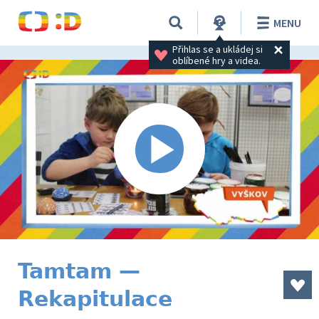
MENU
Přihlas se a ukládej si 
oblíbené hry a videa.
Tamtam —
Rekapitulace