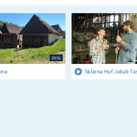
20:01
rpna
Sklárna Huť Jakub Ta