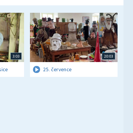
3:03
20:03
sice
25. července