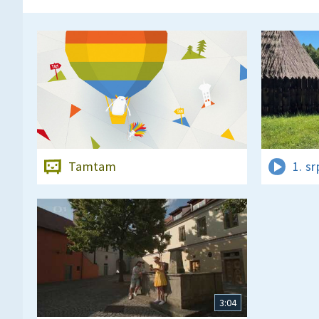
Tamtam
1. s
3:04