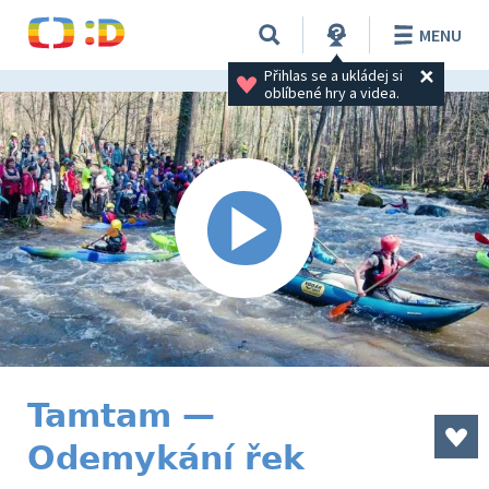
MENU
Přihlas se a ukládej si 
oblíbené hry a videa.
Tamtam —
Odemykání řek