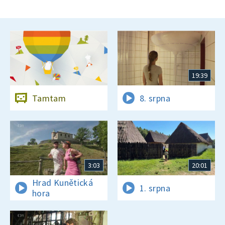
19:39
Tamtam
8. srpna
3:03
20:01
Hrad Kunětická
1. srpna
hora