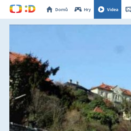
Domů
Hry
Videa