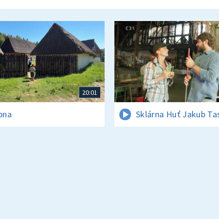
20:01
rpna
Sklárna Huť Jakub Ta