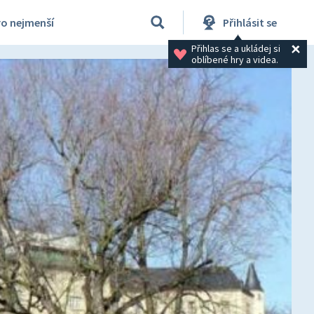
ro nejmenší
Přihlásit se
Přihlas se a ukládej si 
oblíbené hry a videa.