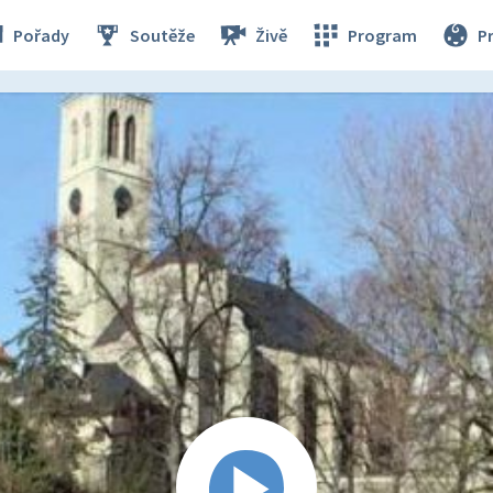
Pořady
Soutěže
Živě
Program
P