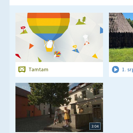
Tamtam
1. s
3:04