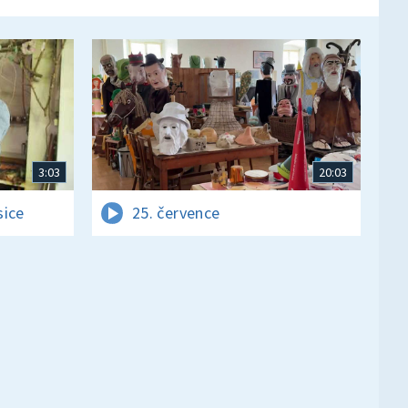
3:03
20:03
sice
25. července