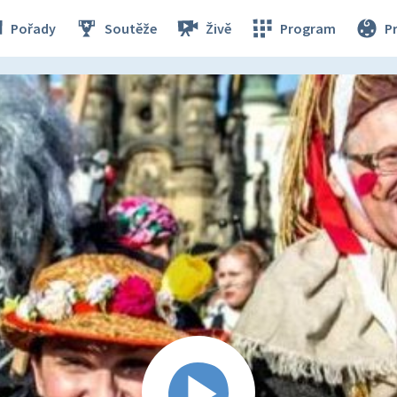
Pořady
Soutěže
Živě
Program
P