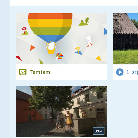
Tamtam
1. s
3:04