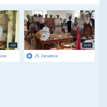
3:03
20:03
sice
25. července