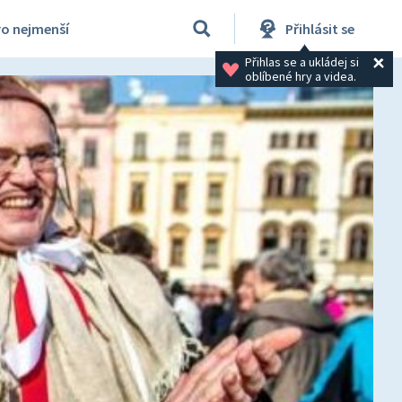
ro nejmenší
Přihlásit se
Přihlas se a ukládej si 
oblíbené hry a videa.