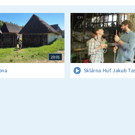
20:01
rpna
Sklárna Huť Jakub Ta